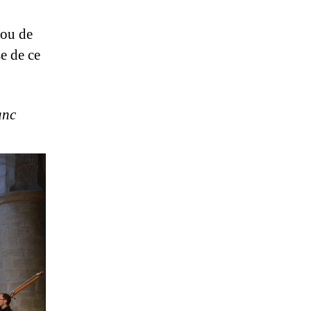
 ou de
se de ce
anc