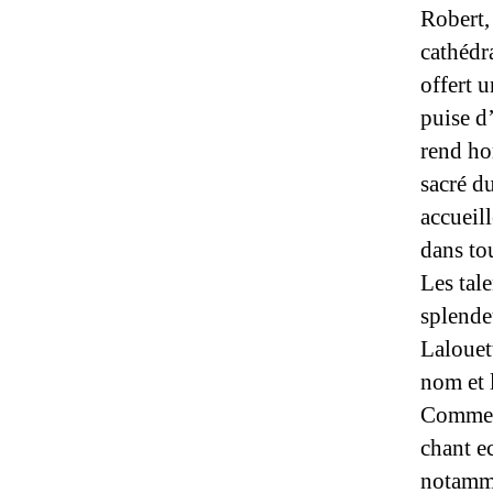
Robert,
cathédr
offert 
puise d
rend ho
sacré d
accueill
dans to
Les tale
splende
Lalouett
nom et 
Comme l
chant e
notamm