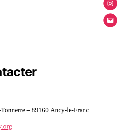
Instagram
E-
mail
tacter
t-Tonnerre – 89160 Ancy-le-Franc
y.org