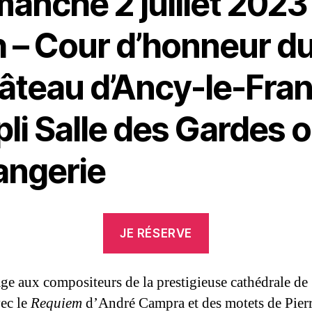
anche 2 juillet 2023
h – Cour d’honneur d
âteau d’Ancy-le-Fran
li Salle des Gardes 
angerie
JE RÉSERVE
 aux compositeurs de la prestigieuse cathédrale de
vec le
Requiem
d’André Campra et des motets de Pier