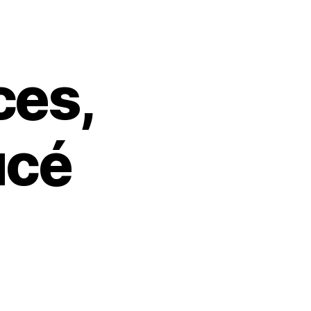
ces,
ucé