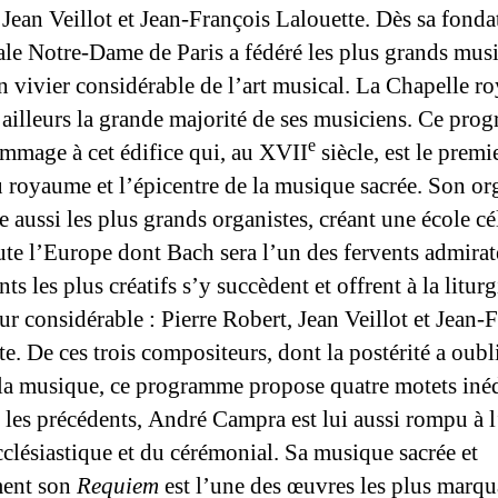
 Jean Veillot et Jean-François Lalouette. Dès sa fondat
ale Notre-Dame de Paris a fédéré les plus grands musi
un vivier considérable de l’art musical. La Chapelle ro
’ailleurs la grande majorité de ses musiciens. Ce pr
e
mmage à cet édifice qui, au XVII
siècle, est le premi
u royaume et l’épicentre de la musique sacrée. Son or
e aussi les plus grands organistes, créant une école cé
ute l’Europe dont Bach sera l’un des fervents admirat
nts les plus créatifs s’y succèdent et offrent à la litur
ur considérable : Pierre Robert, Jean Veillot et Jean-
e. De ces trois compositeurs, dont la postérité a oubli
la musique, ce programme propose quatre motets inéd
es précédents, André Campra est lui aussi rompu à l
cclésiastique et du cérémonial. Sa musique sacrée et
ent son
Requiem
est l’une des œuvres les plus marqu