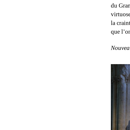
du Gran
virtuose
la crain
que l’o
Nouveau