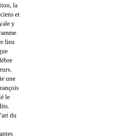
ion, la
ciens et
yale y
ogramme
er lieu
gue
lèbre
eurs.
gie une
François
é le
its.
’art du
antes