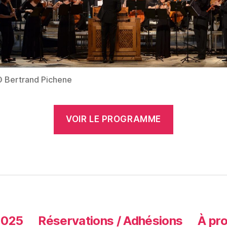
© Bertrand Pichene
VOIR LE PROGRAMME
2025
Réservations / Adhésions
À pr