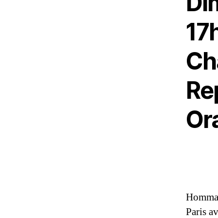
Dim
17
Ch
Rep
Or
Hommage
Paris a