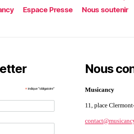
ancy
Espace Presse
Nous soutenir
letter
Nous con
Musicancy
*
indique "obligatoire"
11, place Clermon
contact@musicanc